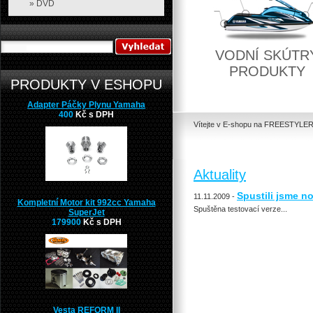
» DVD
VODNÍ SKÚTR
PRODUKTY
PRODUKTY V ESHOPU
Adapter Páčky Plynu Yamaha
400
Kč s DPH
Vítejte v E-shopu na FREESTYLER
Aktuality
Spustili jsme n
11.11.2009 -
Kompletní Motor kit 992cc Yamaha
Spuštěna testovací verze...
SuperJet
179900
Kč s DPH
Vesta REFORM II