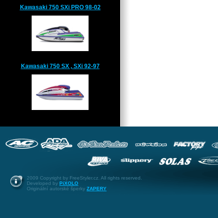
Kawasaki 750 SXi PRO 98-02
Kawasaki 750 SX , SXi 92-97
2009 Copyright by FreeStyler.cz. All rights reserved.
Developed by
PiXOLO
Originální autorské šperky
ZAPERY