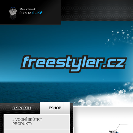
Máš v košíku
0
ks za
0
,- Kč
O SPORTU
ESHOP
» VODNÍ SKÚTRY
PRODUKTY